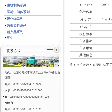
CAS NO
89331
生物制药系列
化学名称
医药中间体系列
溴化物系列
C
H
分 子 式
35
3
热敏染料系列
结 构 式
新产品系列
执行标准
更多
主要指标
主要用途
其他信息
注：技术参数如有变动,恕不
地址：山东省寿光市东城工业园东外环路北首
东侧
电话：0536-5102364,5103738
传真：0536-5107886,5101568
E-mail:export@shouguangpharm.com
销售部
电话：0536-5103108,5101029