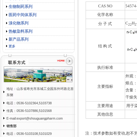
CAS NO
54574
生物制药系列
化学名称
医药中间体系列
溴化物系列
C
H
分 子 式
22
2
热敏染料系列
新产品系列
结 构 式
更多
执行标准
外观
熔点：1
主要指标
地址：山东省寿光市东城工业园东外环路北首
含量：≥
东侧
干燥失
电话：0536-5102364,5103738
主要用途
用于
传真：0536-5107886,5101568
其他信息
E-mail:export@shouguangpharm.com
销售部
注：技术参数如有变动,恕不
电话：0536-5103108,5101029